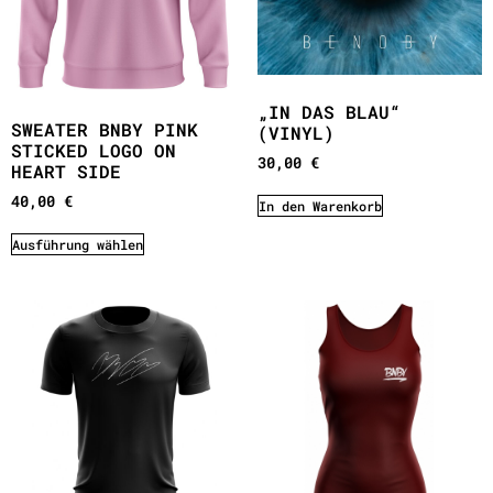
„IN DAS BLAU“
SWEATER BNBY PINK
(VINYL)
STICKED LOGO ON
30,00
€
HEART SIDE
40,00
€
In den Warenkorb
Ausführung wählen